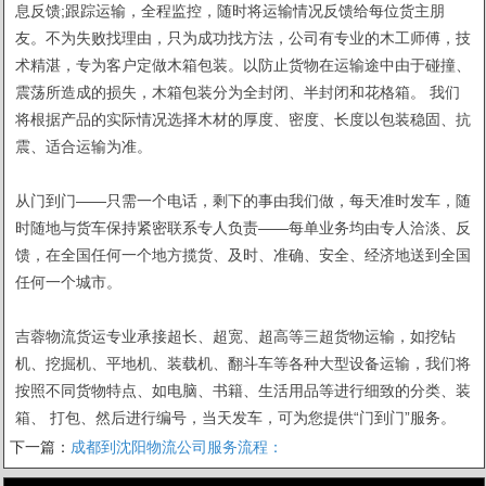
息反馈;跟踪运输，全程监控，随时将运输情况反馈给每位货主朋
友。不为失败找理由，只为成功找方法，公司有专业的木工师傅，技
术精湛，专为客户定做木箱包装。以防止货物在运输途中由于碰撞、
震荡所造成的损失，木箱包装分为全封闭、半封闭和花格箱。 我们
将根据产品的实际情况选择木材的厚度、密度、长度以包装稳固、抗
震、适合运输为准。
从门到门——只需一个电话，剩下的事由我们做，每天准时发车，随
时随地与货车保持紧密联系专人负责——每单业务均由专人洽淡、反
馈，在全国任何一个地方揽货、及时、准确、安全、经济地送到全国
任何一个城市。
吉蓉物流货运专业承接超长、超宽、超高等三超货物运输，如挖钻
机、挖掘机、平地机、装载机、翻斗车等各种大型设备运输，我们将
按照不同货物特点、如电脑、书籍、生活用品等进行细致的分类、装
箱、 打包、然后进行编号，当天发车，可为您提供“门到门”服务。
下一篇：
成都到沈阳物流公司服务流程：
1
2