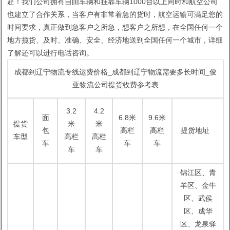
赴！我们公司拥有自由车辆和挂靠车辆1000台以上同时和航空公司
也建立了合作关系，当客户有非常着急的货时，航空运输可满足您的
时间要求，真正做到急客户之所急，想客户之所想，在全国任何一个
地方揽货、及时、准确、安全、经济地送到全国任何一个城市，详细
了解还可以进行电话咨询。
成都到辽宁物流专线运费价格_成都到辽宁物流需要多长时间_俊
亚物流公司提货收费参考表
3.2
4.2
面
6.8米
9.6米
提货
米
米
包
高栏
高栏
提货地址
车型
高栏
高栏
车
车
车
车
车
锦江区、青
羊区、金牛
区、武侯
区、成华
区、龙泉驿