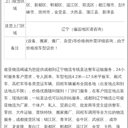
上门取货区
区、新都区、郫都区、温江区、双流区；都江堰市、彭州
域
崃市、崇州市，金堂县、
大邑县、蒲江县、新津县
1
2
送货上门区
辽宁（偏远地区请咨询）
域
(设备、搬家、搬厂、杂货)等价格例外需详细咨询，由于市
备注
价格按车型议价！
俊亚物流竭诚为您提供成都到辽宁物流专线直达整车运输服务，24小
时服务客户需求，专人跟单。车型包括4.2米—17.5米平板车、厢式
车、高栏车等各类货运车辆。回程车辆遍布全国各地（出发地点和到
达地点不限），价格优惠随叫随到！门到门服务，在客户指定地点装
车，现场封厢，一站直达也可以站到站服务。成都到辽宁物流公司俊
亚物流为厂家、个体户、私人、贸易公司、批发商等货主提供整车、
零担、大件运输、普快特快、搬家搬厂、回程车调用等全方位的物流
服务，成都接货区域：锦江区、青羊区、金牛区、武侯区 、成华
区、龙泉驿、青白江、新都区、郫都区、温江区、金堂、大邑、蒲