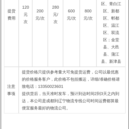
区、青白江
120
280
提货
200
600
800
区、新都
元
元/
费用
元/次
元/次
元/次
区、郫都
次
次
区、温江
区、双流
区；金堂
县、大邑
县、蒲江
县、新津县
提货价格只提供参考量大可免提货运费，公司以最优惠
的价格服务客户，此价格不包括搬运，详细/准确价格请
注意
致电话：13350023601
事项
提供货后，当天准时发车，预计到达时间2到3天之内到
达，本公司是成都到辽宁物流专线公司时间运费都算最
便宜服务最好的物流公司。