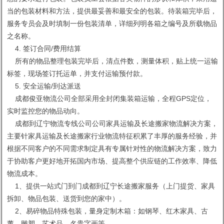
当的包装材料和方法，提供最妥善和最安全的包装。待装箱完毕后，
服务专员会及时填制一份包装清单，详细列明各箱之编号及所载物品
之名称。
4. 签订合同/费用结算
所有的物品整理包装完毕后，清点件数，测量体积，贴上统一运输
标签，现场签订托运单，并支付运输预付款。
5. 安全运输/到达派送
成都俊亚物流公司全部采用全封闭集装箱运输，全程GPS定位，
实时监控您的物品动向。
成都到辽宁物流专线公司公司家具运输及长途搬家物流解决方案，
主要针家具运输及长途搬家行业物流特征积累了丰厚的服务经验，并
根据不同客户的不同需求制定具有专属针对性的物流解决方案，致力
于协助客户更好地开拓国内市场、提高整个供应链的工作效率、降低
物流成本。
1、提供一站式门到门成都到辽宁长途搬家服务（上门提货、家具
拆卸、物品包装、送货到您的家中）。
2、易碎物品特殊包装，量身定制木箱：如钢琴、红木家具、古
董、雕塑、艺术品、名贵字画等。