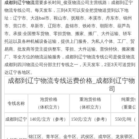
成都到辽宁物流
需要多长时间_俊亚物流公司主营线路：成都到辽宁
物流专线公司。每天发车，三到4天可以安全把货物送货到以下地
址：辽宁市、大连bai市、鞍山市、抚顺市、本溪市、丹东市、锦州
市、营口市、阜新市、辽阳市、盘锦市、铁岭市、朝阳市、葫芦岛
市。承接:全国整车货物、零担货物、搬家、搬厂、大件运输、轿车
托运以及各种机械设备运输，提供上门服务。为私人个体、工厂、贸
易商、批发商等货主提供整车、零担、大件运输、普快特快、搬家搬
厂、等全方位的物流运输服务，成都到辽宁物流专线公司是俊亚物流
成都到四川物流公司分部主打专线之一，天天发车，2至3天可送货到
达辽宁各地区。
成都到辽宁物流专线运费价格_成都到辽宁物
司
泡货价格
重泡货价格
纯重货价
专线名称
（体积立方）
（体积立方）
（重量公
成都到辽宁
140元/立方（参考）
150元/立方（参考）
550元/吨（
锦江区、青羊区、金牛区、武
侯区、成华区、龙泉驿区、