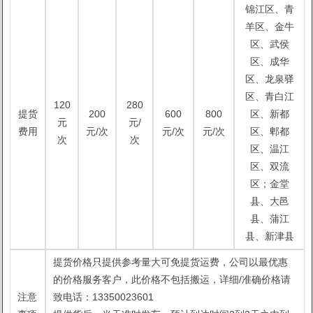
锦江区、青
羊区、金牛
区、武侯
区、成华
区、龙泉驿
区、青白江
120
280
提货
200
600
800
区、新都
元
元/
费用
元/次
元/次
元/次
区、郫都
次
次
区、温江
区、双流
区；金堂
县、大邑
县、蒲江
县、新津县
提货价格只提供参考量大可免提货运费，公司以最优惠
的价格服务客户，此价格不包括搬运，详细/准确价格请
注意
致电话：13350023601