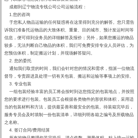
成都到辽宁物流专线公司公司运输流程：
1.您的咨询
于您私人物品运输的任何疑惑将在这里得到充分的解答。您只需告
诉我们准备托运物品的大致体积、重量、目的城市、预计发运时间等
信息，便可得到业务员的详细解答及报价；另外，如果您搬运的物品
较多，无法判断自己物品的体积，我们可免费安排专业人员评估，为
您预估体积，制定搬运计划，并现场解答疑问。
2. 您的委托
通知我们取货的时间，我们会针对您的情况和需求，指派一位物流
督导，专责跟进及处理一切有关包装、搬运和运输等事项上的安排。
3. 专业包装
一组包装经验丰富的员工将会按时到达您指定的包装地点，并按照
您的要求进行包装。包装员工会根据各类物件的形状和体积，采用适
当的包装材料和方法，提供最妥善和最安全的包装。待装箱完毕后，
服务专员会及时填制一份包装清单，详细列明各箱之编号及所载物品
之名称。
4. 签订合同/费用结算
所有的物品整理包装完毕后，清点件数，测量体积，贴上统一运输