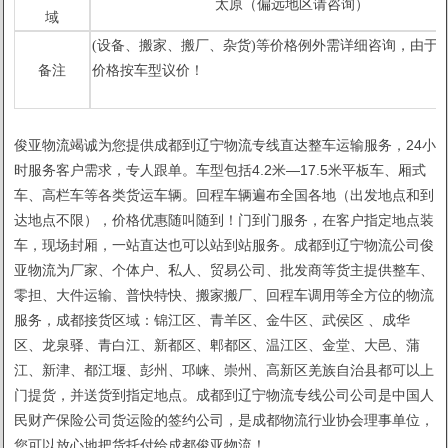
太原（偏远地区请咨询）
域
(设备、搬家、搬厂、杂货)等价格例外需详细咨询，由于市
备注
价格按车型议价！
俊亚物流竭诚为您提供成都到辽宁物流专线直达整车运输服务，24小
时服务客户需求，专人跟单。车型包括4.2米—17.5米平板车、厢式
车、高栏车等各类货运车辆。回程车辆遍布全国各地（出发地点和到
达地点不限），价格优惠随叫随到！门到门服务，在客户指定地点装
车，现场封厢，一站直达也可以站到站服务。成都到辽宁物流公司俊
亚物流为厂家、个体户、私人、贸易公司、批发商等货主提供整车、
零担、大件运输、普快特快、搬家搬厂、回程车调用等全方位的物流
服务，成都接货区域：锦江区、青羊区、金牛区、武侯区 、成华
区、龙泉驿、青白江、新都区、郫都区、温江区、金堂、大邑、蒲
江、新津、都江堰、彭州、邛崃、崇州、高新区羌族自治县都可以上
门提货，并送货到指定地点。成都到辽宁物流专线公司公司是中国人
民财产保险公司货运险的签约公司，是成都物流行业协会理事单位，
您可以放心地把货托付给成都俊亚物流！