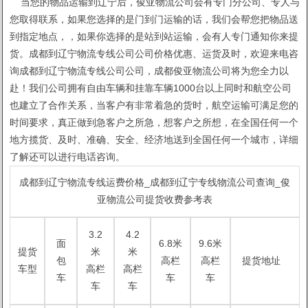
当您的物品运输到辽宁后，俊亚物流公司会有专门分公司、专人与
您取得联系，如果您选择的是门到门运输的话，我们会帮您把物品送
到指定地点，，如果你选择的是站到站运输，会有人专门通知你来提
货。成都到辽宁物流专线公司公司价格优惠、运货及时，欢迎来电咨
询成都到辽宁物流专线公司公司，成都俊亚物流公司将为您全力以
赴！我们公司拥有自由车辆和挂靠车辆1000台以上同时和航空公司
也建立了合作关系，当客户有非常着急的货时，航空运输可满足您的
时间要求，真正做到急客户之所急，想客户之所想，在全国任何一个
地方揽货、及时、准确、安全、经济地送到全国任何一个城市，详细
了解还可以进行电话咨询。
成都到辽宁物流专线运费价格_成都到辽宁专线物流公司查询_俊
亚物流公司提货收费参考表
3.2
4.2
面
6.8米
9.6米
提货
米
米
包
高栏
高栏
提货地址
车型
高栏
高栏
车
车
车
车
车