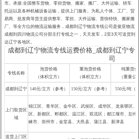
市。承接:全国整车货物、零担货物、搬家、搬厂、大件运输、轿车
托运以及各种机械设备运输，提供上门服务。为私人个体、工厂、贸
易商、批发商等货主提供整车、零担、大件运输、普快特快、搬家搬
厂、等全方位的物流运输服务，成都到辽宁物流专线公司是俊亚物流
成都到四川物流公司分部主打专线之一，天天发车，2至3天可送货到
达辽宁各地区。
成都到辽宁物流专线运费价格_成都到辽宁专
司
泡货价格
重泡货价格
纯重货价
专线名称
（体积立方）
（体积立方）
（重量公
成都到辽宁
140元/立方（参考）
150元/立方（参考）
550元/吨（
锦江区、青羊区、金牛区、武
侯区、成华区、龙泉驿区、
上门取货区
区、新都区、郫都区、温江区、双流区；都江堰市、彭州
域
崃市、崇州市，金堂县、
大邑县、蒲江县、新津县
1
2
送货上门区