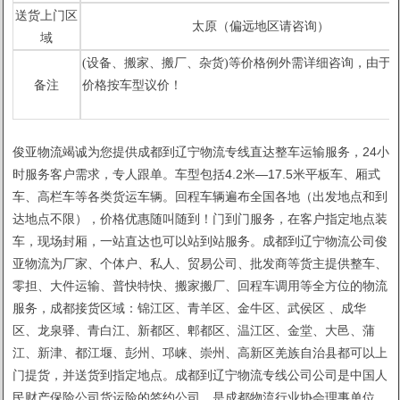
送货上门区
太原（偏远地区请咨询）
域
(设备、搬家、搬厂、杂货)等价格例外需详细咨询，由于市
备注
价格按车型议价！
俊亚物流竭诚为您提供成都到辽宁物流专线直达整车运输服务，24小
时服务客户需求，专人跟单。车型包括4.2米—17.5米平板车、厢式
车、高栏车等各类货运车辆。回程车辆遍布全国各地（出发地点和到
达地点不限），价格优惠随叫随到！门到门服务，在客户指定地点装
车，现场封厢，一站直达也可以站到站服务。成都到辽宁物流公司俊
亚物流为厂家、个体户、私人、贸易公司、批发商等货主提供整车、
零担、大件运输、普快特快、搬家搬厂、回程车调用等全方位的物流
服务，成都接货区域：锦江区、青羊区、金牛区、武侯区 、成华
区、龙泉驿、青白江、新都区、郫都区、温江区、金堂、大邑、蒲
江、新津、都江堰、彭州、邛崃、崇州、高新区羌族自治县都可以上
门提货，并送货到指定地点。成都到辽宁物流专线公司公司是中国人
民财产保险公司货运险的签约公司，是成都物流行业协会理事单位，