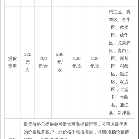
锦江区、青
羊区、金牛
区、武侯
区、成华
区、龙泉驿
区、青白江
120
280
提货
200
600
800
区、新都
元
元/
费用
元/次
元/次
元/次
区、郫都
次
次
区、温江
区、双流
区；金堂
县、大邑
县、蒲江
县、新津县
提货价格只提供参考量大可免提货运费，公司以最优惠
的价格服务客户，此价格不包括搬运，详细/准确价格请