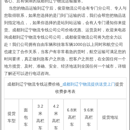
省心、且有保障的成都到辽宁物流运输服务。
当您的物品运输到辽宁后，俊亚物流公司会有专门分公司、专人与
您取得联系，如果您选择的是门到门运输的话，我们会帮您把物品送
到指定地点，，如果你选择的是站到站运输，会有人专门通知你来提
货。成都到辽宁物流专线公司公司价格优惠、运货及时，欢迎来电咨
询成都到辽宁物流专线公司公司，成都俊亚物流公司将为您全力以
赴！我们公司拥有自由车辆和挂靠车辆1000台以上同时和航空公司
也建立了合作关系，当客户有非常着急的货时，航空运输可满足您的
时间要求，真正做到急客户之所急，想客户之所想，在全国任何一个
地方揽货、及时、准确、安全、经济地送到全国任何一个城市，详细
了解还可以进行电话咨询。
成都到辽宁物流专线运费价格_
成都到辽宁物流提供送货上门
提货
收费参考表
3.2
4.2
面
6.8米
9.6米
提货
米
米
包
高栏
高栏
提货地址
车型
高栏
高栏
车
车
车
车
车