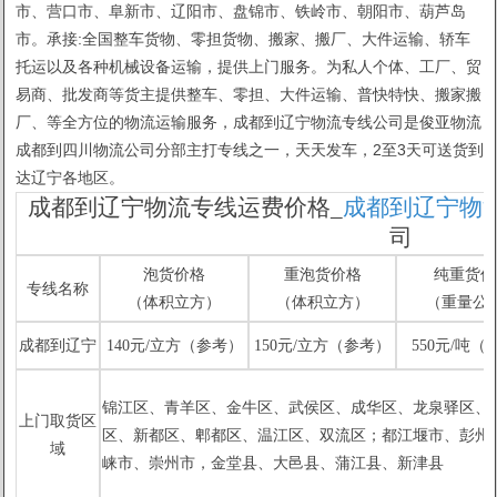
市、营口市、阜新市、辽阳市、盘锦市、铁岭市、朝阳市、葫芦岛
市。承接:全国整车货物、零担货物、搬家、搬厂、大件运输、轿车
托运以及各种机械设备运输，提供上门服务。为私人个体、工厂、贸
易商、批发商等货主提供整车、零担、大件运输、普快特快、搬家搬
厂、等全方位的物流运输服务，成都到辽宁物流专线公司是俊亚物流
成都到四川物流公司分部主打专线之一，天天发车，2至3天可送货到
达辽宁各地区。
成都到辽宁物流专线运费价格_
成都到辽宁物
司
泡货价格
重泡货价格
纯重货价
专线名称
（体积立方）
（体积立方）
（重量公
成都到辽宁
140元/立方（参考）
150元/立方（参考）
550元/吨（
锦江区、青羊区、金牛区、武
侯区、成华区、龙泉驿区、
上门取货区
区、新都区、郫都区、温江区、双流区；都江堰市、彭州
域
崃市、崇州市，金堂县、
大邑县、蒲江县、新津县
1
2