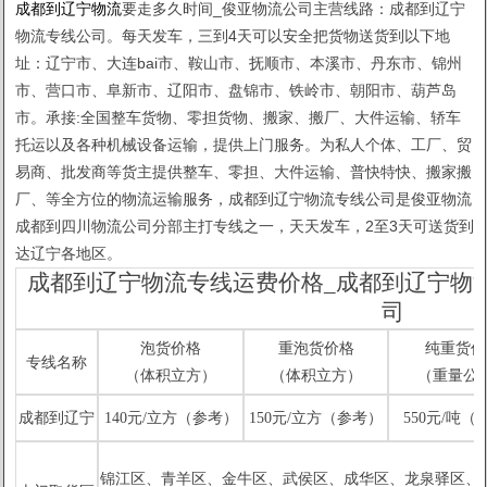
成都到辽宁物流
要走多久时间_俊亚物流公司主营线路：成都到辽宁
物流专线公司。每天发车，三到4天可以安全把货物送货到以下地
址：辽宁市、大连bai市、鞍山市、抚顺市、本溪市、丹东市、锦州
市、营口市、阜新市、辽阳市、盘锦市、铁岭市、朝阳市、葫芦岛
市。承接:全国整车货物、零担货物、搬家、搬厂、大件运输、轿车
托运以及各种机械设备运输，提供上门服务。为私人个体、工厂、贸
易商、批发商等货主提供整车、零担、大件运输、普快特快、搬家搬
厂、等全方位的物流运输服务，成都到辽宁物流专线公司是俊亚物流
成都到四川物流公司分部主打专线之一，天天发车，2至3天可送货到
达辽宁各地区。
成都到辽宁物流专线运费价格_成都到辽宁物
司
泡货价格
重泡货价格
纯重货价
专线名称
（体积立方）
（体积立方）
（重量公
成都到辽宁
140元/立方（参考）
150元/立方（参考）
550元/吨（
锦江区、青羊区、金牛区、武
侯区、成华区、龙泉驿区、