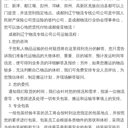
江、新津、都江堰、彭州、邛崃、崇州、高新区羌族自治县都可以上
门提货，并送货到指定地点。成都到辽宁物流专线公司公司是中国人
民财产保险公司货运险的签约公司，是成都物流行业协会理事单位，
您可以放心地把货托付给成都俊亚物流！
成都到辽宁物流专线公司公司运输流程：
1.您的咨询
于您私人物品运输的任何疑惑将在这里得到充分的解答。您只需告
诉我们准备托运物品的大致体积、重量、目的城市、预计发运时间等
信息，便可得到业务员的详细解答及报价；另外，如果您搬运的物品
较多，无法判断自己物品的体积，我们可免费安排专业人员评估，为
您预估体积，制定搬运计划，并现场解答疑问。
2. 您的委托
通知我们取货的时间，我们会针对您的情况和需求，指派一位物流
督导，专责跟进及处理一切有关包装、搬运和运输等事项上的安排。
3. 专业包装
一组包装经验丰富的员工将会按时到达您指定的包装地点，并按照
您的要求进行包装。包装员工会根据各类物件的形状和体积，采用适
当的包装材料和方法，提供最妥善和最安全的包装。待装箱完毕后，