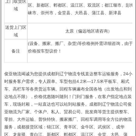
上门取货区
区、新都区、郫都区、温江区、双流区；都江堰市、彭州
域
崃市、崇州市，金堂县、
大邑县、蒲江县、新津县
1
2
送货上门区
太原（偏远地区请咨询）
域
(设备、搬家、搬厂、杂货)等价格例外需详细咨询，由于市
备注
价格按车型议价！
俊亚物流竭诚为您提供成都到辽宁物流专线直达整车运输服务，24小
时服务客户需求，专人跟单。车型包括4.2米—17.5米平板车、厢式
车、高栏车等各类货运车辆。回程车辆遍布全国各地（出发地点和到
达地点不限），价格优惠随叫随到！门到门服务，在客户指定地点装
车，现场封厢，一站直达也可以站到站服务。成都到辽宁物流公司俊
亚物流为厂家、个体户、私人、贸易公司、批发商等货主提供整车、
零担、大件运输、普快特快、搬家搬厂、回程车调用等全方位的物流
服务，成都接货区域：锦江区、青羊区、金牛区、武侯区 、成华
区、龙泉驿、青白江、新都区、郫都区、温江区、金堂、大邑、蒲