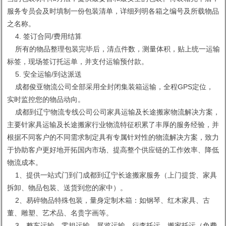
服务专员会及时填制一份包装清单，详细列明各箱之编号及所载物品
之名称。
4. 签订合同/费用结算
所有的物品整理包装完毕后，清点件数，测量体积，贴上统一运输
标签，现场签订托运单，并支付运输预付款。
5. 安全运输/到达派送
成都俊亚物流公司全部采用全封闭集装箱运输，全程GPS定位，
实时监控您的物品动向。
成都到辽宁物流专线公司公司家具运输及长途搬家物流解决方案，
主要针家具运输及长途搬家行业物流特征积累了丰厚的服务经验，并
根据不同客户的不同需求制定具有专属针对性的物流解决方案，致力
于协助客户更好地开拓国内市场、提高整个供应链的工作效率、降低
物流成本。
1、提供一站式门到门成都到辽宁长途搬家服务（上门提货、家具
拆卸、物品包装、送货到您的家中）。
2、易碎物品特殊包装，量身定制木箱：如钢琴、红木家具、古
董、雕塑、艺术品、名贵字画等。
3、整车运输、零担运输、展览运输、行李托运、搬家托运（免费