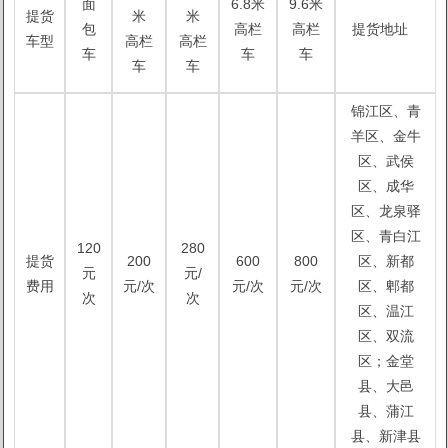
面
6.8米
9.6米
提货
米
米
包
高栏
高栏
提货地址
车型
高栏
高栏
车
车
车
车
车
锦江区、青
羊区、金牛
区、武侯
区、成华
区、龙泉驿
区、青白江
120
280
提货
200
600
800
区、新都
元
元/
费用
元/次
元/次
元/次
区、郫都
次
次
区、温江
区、双流
区；金堂
县、大邑
县、蒲江
县、新津县